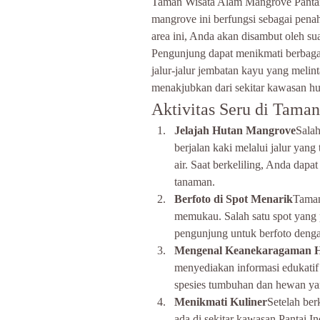
Taman Wisata Alam Mangrove Pantai 
mangrove ini berfungsi sebagai penah
area ini, Anda akan disambut oleh sua
Pengunjung dapat menikmati berbagai 
jalur-jalur jembatan kayu yang meli
menakjubkan dari sekitar kawasan hu
Aktivitas Seru di Tam
Jelajah Hutan Mangrove
Salah
berjalan kaki melalui jalur ya
air. Saat berkeliling, Anda dapa
tanaman.
Berfoto di Spot Menarik
Taman
memukau. Salah satu spot yang
pengunjung untuk berfoto dengan
Mengenal Keanekaragaman H
menyediakan informasi edukatif
spesies tumbuhan dan hewan yan
Menikmati Kuliner
Setelah ber
ada di sekitar kawasan Pantai In