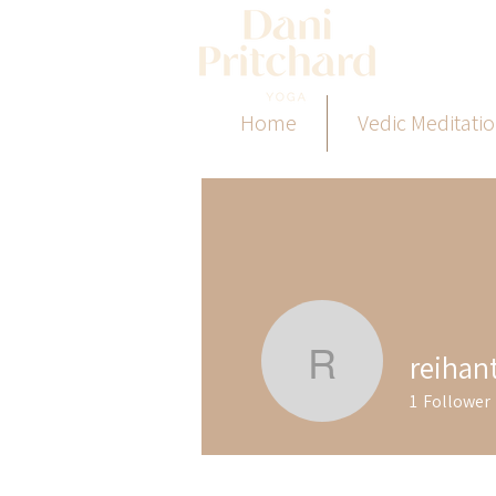
Home
Vedic Meditati
reihan
reihantra
1
Follower