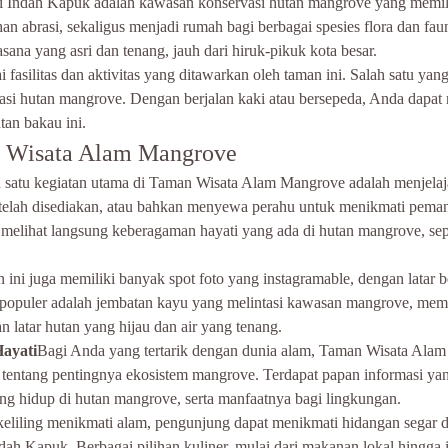
Indah Kapuk adalah kawasan konservasi hutan mangrove yang memiliki
an abrasi, sekaligus menjadi rumah bagi berbagai spesies flora dan fa
sana yang asri dan tenang, jauh dari hiruk-pikuk kota besar.
fasilitas dan aktivitas yang ditawarkan oleh taman ini. Salah satu yan
ntasi hutan mangrove. Dengan berjalan kaki atau bersepeda, Anda dap
tan bakau ini.
an Wisata Alam Mangrove
 satu kegiatan utama di Taman Wisata Alam Mangrove adalah menjelaj
ng telah disediakan, atau bahkan menyewa perahu untuk menikmati pe
t melihat langsung keberagaman hayati yang ada di hutan mangrove, sepe
 ini juga memiliki banyak spot foto yang instagramable, dengan latar
 populer adalah jembatan kayu yang melintasi kawasan mangrove, mem
 latar hutan yang hijau dan air yang tenang.
ayati
Bagi Anda yang tertarik dengan dunia alam, Taman Wisata Alam
 tentang pentingnya ekosistem mangrove. Terdapat papan informasi yan
g hidup di hutan mangrove, serta manfaatnya bagi lingkungan.
keliling menikmati alam, pengunjung dapat menikmati hidangan segar di
dah Kapuk. Berbagai pilihan kuliner, mulai dari makanan lokal hingga i