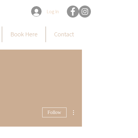
Log In
Book Here
Contact
More actions
Follow