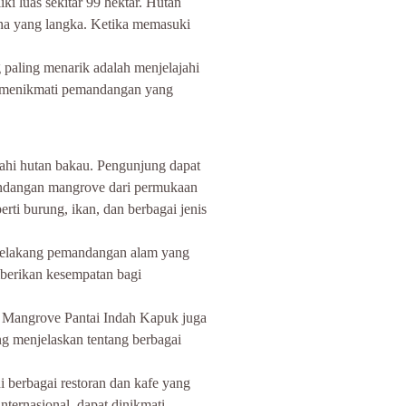
 luas sekitar 99 hektar. Hutan 
una yang langka. Ketika memasuki 
g paling menarik adalah menjelajahi 
at menikmati pemandangan yang 
ahi hutan bakau. Pengunjung dapat 
mandangan mangrove dari permukaan 
rti burung, ikan, dan berbagai jenis 
 belakang pemandangan alam yang 
berikan kesempatan bagi 
 Mangrove Pantai Indah Kapuk juga 
g menjelaskan tentang berbagai 
 berbagai restoran dan kafe yang 
nternasional, dapat dinikmati 